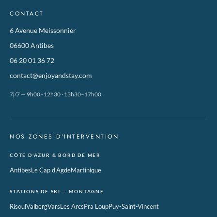
CONTACT
6 Avenue Meissonnier
06600 Antibes
06 20 01 36 72
contact@enjoyandstay.com
7j/7 — 9h00–12h30 · 13h30–17h00
NOS ZONES D'INTERVENTION
CÔTE D'AZUR & BORD DE MER
Antibes
Le Cap d'Agde
Martinique
STATIONS DE SKI — MONTAGNE
Risoul
Valberg
Vars
Les Arcs
Pra Loup
Puy-Saint-Vincent