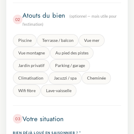
Atouts du bien
(optionnel — mais utile pour
02
l'estimation)
Piscine
Terrasse / balcon
Vue mer
Vue montagne
Au pied des pistes
Jardin privatif
Parking / garage
Climatisation
Jacuzzi / spa
Cheminée
Wifi fibre
Lave-vaisselle
Votre situation
03
BIEN DÉJÀ LOUÉ EN SAISONNIER ? *