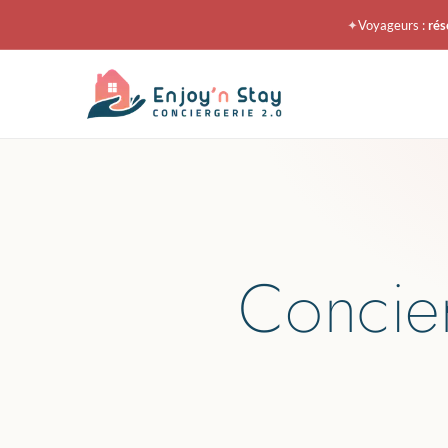
✦
Voyageurs :
rés
Concie