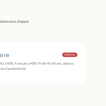
s observons chaque
aire
PROFIL
DE) à 60%, Français à 40%. Profil 45-65 ans, séjours
che d'authenticité.