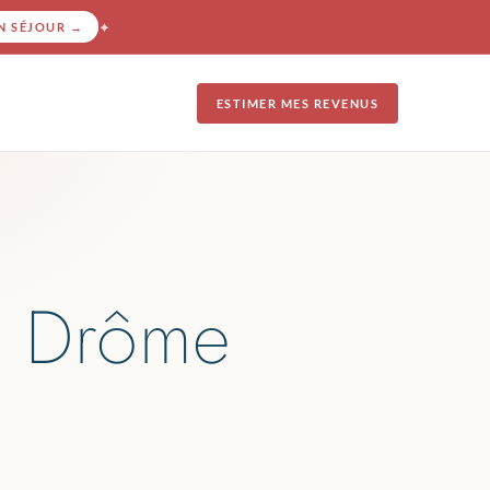
✦
N SÉJOUR
→
ESTIMER MES REVENUS
n Drôme