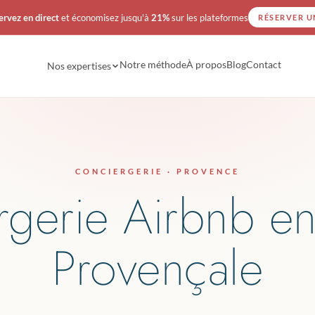
ervez en direct
et économisez jusqu'à
21%
sur les plateformes
RÉSERVER U
Notre méthode
À propos
Blog
Contact
Nos expertises
CONCIERGERIE · PROVENCE
rgerie Airbnb e
Provençale