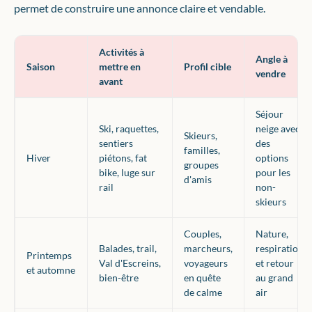
permet de construire une annonce claire et vendable.
Activités à
Angle à
Saison
mettre en
Profil cible
vendre
avant
Séjour
Ski, raquettes,
neige avec
Skieurs,
sentiers
des
familles,
Hiver
piétons, fat
options
groupes
bike, luge sur
pour les
d'amis
rail
non-
skieurs
Couples,
Nature,
Balades, trail,
marcheurs,
respiration
Printemps
Val d'Escreins,
voyageurs
et retour
et automne
bien-être
en quête
au grand
de calme
air