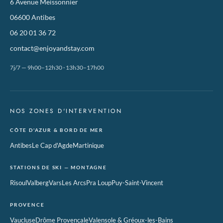
6 Avenue Meissonnier
06600 Antibes
06 20 01 36 72
contact@enjoyandstay.com
7j/7 — 9h00–12h30 · 13h30–17h00
NOS ZONES D'INTERVENTION
CÔTE D'AZUR & BORD DE MER
Antibes
Le Cap d'Agde
Martinique
STATIONS DE SKI — MONTAGNE
Risoul
Valberg
Vars
Les Arcs
Pra Loup
Puy-Saint-Vincent
PROVENCE
Vaucluse
Drôme Provençale
Valensole & Gréoux-les-Bains