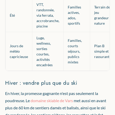
VTT,
Familles
Terrain de
randonnée,
actives,
jeu
Été
via ferrata,
ados,
grandeur
accrobranche,
sportifs
nature
piscine
Luge,
Familles,
wellness,
Jours de
courts
Plan B
sorties
météo
séjours,
simple et
courtes,
capricieuse
publics
rassurant
activités
mixtes
encadrées
Hiver : vendre plus que du ski
En hiver, la promesse gagnante n'est pas seulement la
poudreuse. Le
domaine skiable de Vars
met aussi en avant
plus de 60 km de sentiers damés et balisés, ainsi que le ski
de randonnée, les sentiers piétons, les raquettes et le fat